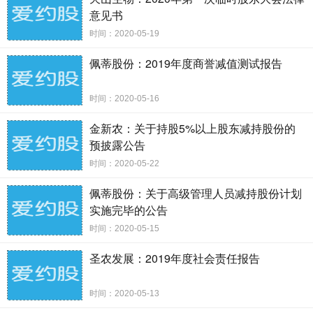
一、股东的基本情况
意见书
股东名称 股东身份 持有
时间：2020-05-19
公司股份数量（股） 占公司总股本比例
佩蒂股份：2019年度商誉减值测试报告
舟山大成欣农股权投资合伙企业 持股 5%以上股东
54,356,576 12.56%
时间：2020-05-16
金新农：关于持股5%以上股东减持股份的
（有限合伙）
预披露公告
时间：2020-05-22
佩蒂股份：关于高级管理人员减持股份计划
二、本次减持计划的主要内容
实施完毕的公告
1、减持原因：偿还借款、满足自身
资金
需求
时间：2020-05-15
2、股份来源：公司首次公开发行前的股份
3、本次拟减持股份数量：拟通过集中竞价交易减持
圣农发展：2019年度社会责任报告
股份数量不超过
8,650,000 股，减持比例不超过公司股份总数的 2%；
时间：2020-05-13