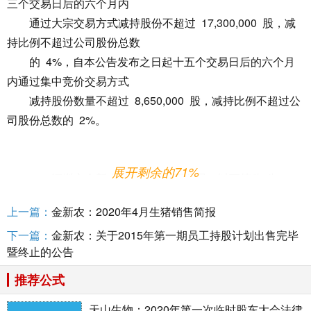
三个交易日后的六个月内
通过大宗交易方式减持股份不超过 17,300,000 股，减
持比例不超过公司股份总数
的 4%，自本公告发布之日起十五个交易日后的六个月
内通过集中竞价交易方式
减持股份数量不超过 8,650,000 股，减持比例不超过公
司股份总数的 2%。
展开剩余的71%
深圳市金新农科技股份有限公司（以下简称“公
司”或“本公司”）于 2020 年 5
上一篇：
金新农：2020年4月生猪销售简报
月 7 日收到公司持股 5%以上股东舟山大成欣农股权投
下一篇：
金新农：关于2015年第一期员工持股计划出售完毕
资合伙企业（有限合伙）
暨终止的公告
《关于减持股份计划的告知函》，现将有关情况公告如
下：
推荐公式
天山生物：2020年第一次临时股东大会法律