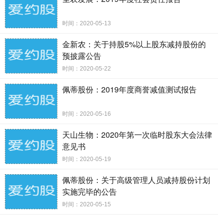
关于新疆天山畜牧生物工程股份有限公司
二 0 二 0 年第一次临时股东大会
时间：2020-05-13
法律意见书
金新农：关于持股5%以上股东减持股份的
预披露公告
致： 新疆天山畜牧生物工程股份有限公司
时间：2020-05-22
佩蒂股份：2019年度商誉减值测试报告
国浩律师（乌鲁木齐）事务所（下称本所）接受新疆天
山畜牧生物工程股份
时间：2020-05-16
有限公司（下称公司）的委托，委派本所赵旭东律师、付洋
天山生物：2020年第一次临时股东大会法律
律师出席公司 2020
意见书
年第一次临时股东大会，根据《中华人民共和国公司法》
时间：2020-05-19
（下称《公司法》）、《中
华人民共和国证券法》（下称《证券法》）、《上市公司股
佩蒂股份：关于高级管理人员减持股份计划
实施完毕的公告
东大会规则》和《新疆天
山畜牧生物工程股份有限公司章程》（下称《公司章
时间：2020-05-15