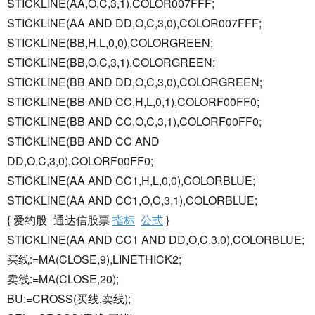
STICKLINE(AA,O,C,3,1),COLOR007FFF;
STICKLINE(AA AND DD,O,C,3,0),COLOR007FFF;
STICKLINE(BB,H,L,0,0),COLORGREEN;
STICKLINE(BB,O,C,3,1),COLORGREEN;
STICKLINE(BB AND DD,O,C,3,0),COLORGREEN;
STICKLINE(BB AND CC,H,L,0,1),COLORF00FF0;
STICKLINE(BB AND CC,O,C,3,1),COLORF00FF0;
STICKLINE(BB AND CC AND
DD,O,C,3,0),COLORF00FF0;
STICKLINE(AA AND CC1,H,L,0,0),COLORBLUE;
STICKLINE(AA AND CC1,O,C,3,1),COLORBLUE;
{ 爱约股_通达信股票
指标
公式
}
STICKLINE(AA AND CC1 AND DD,O,C,3,0),COLORBLUE;
买线:=MA(CLOSE,9),LINETHICK2;
卖线:=MA(CLOSE,20);
BU:=CROSS(买线,卖线);