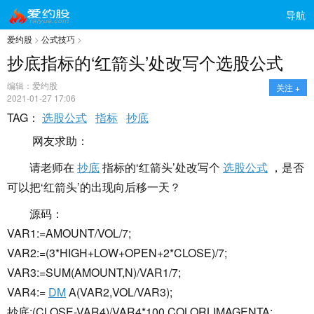
导航
爱约股
>
公式技巧
>
抄底指标的‘红箭头’处改写个选股公式
编辑：爱约股
关注 +
2021-01-27 17:06
TAG：
选股公式
指标
抄底
网友求助：
请老师在
抄底
指标的‘红箭头’处改写个
选股公式
，是否
可以把‘红箭头’的出现向后移一天？
源码：
VAR1:=AMOUNT/VOL/7;
VAR2:=(3*HIGH+LOW+OPEN+2*CLOSE)/7;
VAR3:=SUM(AMOUNT,N)/VAR1/7;
VAR4:=
DM
A(VAR2,VOL/VAR3);
抄底:(CLOSE-VAR4)/VAR4*100,COLORLIMAGENTA;