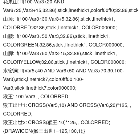
花果山: if(100-Var3<20 AND
Var6<25,Var3+15,32.86),stick,linethick1,colorf00ff0;32.86,stic
山顶: if(100-Var3<30,Var3+5,32.86),stick ,linethick1,
COLORRED;32.86,stick ,linethick1, COLOR000000;
山腰: if(100-Var3<50,Var3,32.86),stick ,linethick1,
COLORGREEN;32.86,stick ,linethick1, COLOR000000;
山脚: if(100-Var3<50,Var3-15,32.86),stick ,linethick1,
COLORYELLOW;32.86,stick ,linethick1, COLOR000000;
水帘洞: if(Var5<40 AND Var6<50 AND Var3>70,30,100-
Var3),stick,linethick7,color0fff00;100-
Var3,stick,linethick7,color000000;
猴王: 100-Var3, , COLORRED;
猴王出世1: CROSS(Var5,10) AND CROSS(Var6,20)*125, ,
COLORRED;
猴王出世2: CROSS(猴王,10)*125, , COLORRED;
{DRAWICON(猴王出世1=125,130,1);}