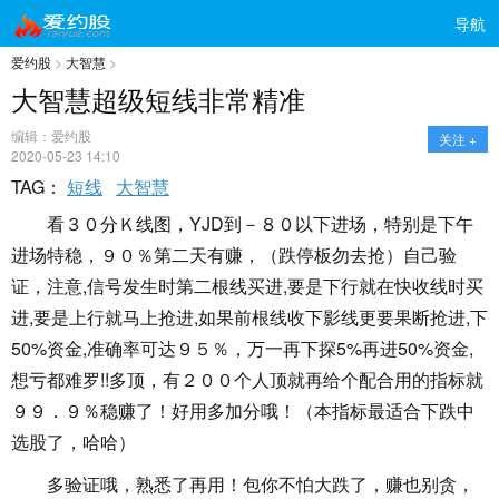
导航
爱约股
>
大智慧
>
大智慧超级短线非常精准
编辑：爱约股
关注 +
2020-05-23 14:10
TAG：
短线
大智慧
看３０分Ｋ线图，YJD到－８０以下进场，特别是下午
进场特稳，９０％第二天有赚，（跌停板勿去抢）自己验
证，注意,信号发生时第二根线买进,要是下行就在快收线时买
进,要是上行就马上抢进,如果前根线收下影线更要果断抢进,下
50%资金,准确率可达９５％，万一再下探5%再进50%资金,
想亏都难罗!!多顶，有２００个人顶就再给个配合用的指标就
９９．９％稳赚了！好用多加分哦！（本指标最适合下跌中
选股了，哈哈）
多验证哦，熟悉了再用！包你不怕大跌了，赚也别贪，